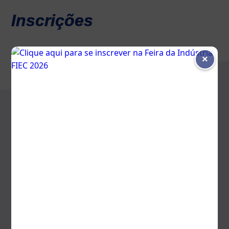
Inscrições
×
Faça a sua inscrição
Programação
O que vem por aí vai
inspirar e transformar.
Acesse